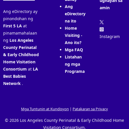
ugnayan sa
Ang
amin
Ang eDirectory ay
eDirectory
pinondohan ng
na ito
First 5 LA
at
Home
pinamamahalaan
Visiting -
Instagram
ng
Los Angeles
Ano ito?
County Perinatal
Mga FAQ
& Early Childhood
Listahan
Home Visitation
ng mga
Consortium
at
LA
Programa
Best Babies
Network
.
Mga Tuntunin at Kundisyon
|
Patakaran sa Privacy
© 2026 Los Angeles County Perinatal & Early Childhood Home
Visitation Consortium.