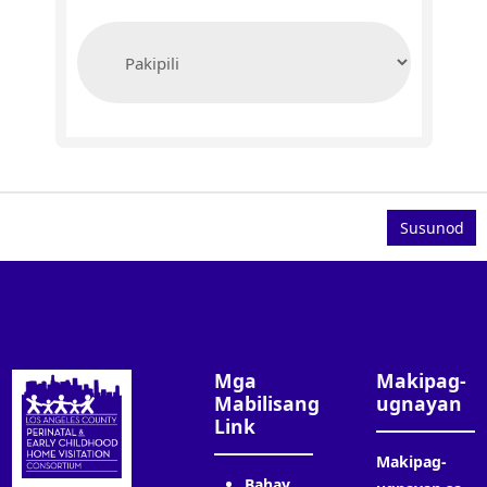
Mga
Makipag-
Mabilisang
ugnayan
Link
Makipag-
Bahay