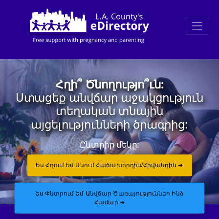
Հղի՞ Ծնողությո՞ւն:
Ստացեք անվճար աջակցություն
տեղական տնային
այցելությունների ծրագրից:
Ընտրիր մեկը:
Ես Հղում Եմ Անում Հաճախորդին/հիվանդին ➜
Ես Փնտրում Եմ Անվճար Ծառայություններ Ինձ
Համար ➜