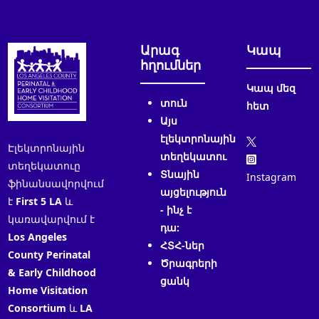
Արագ
Կապ
հղումներ
Կապ մեզ
տուն
հետ
Այս
էլեկտրոնային
Էլեկտրոնային
տեղեկատու
տեղեկատուը
Տնային
Instagram
ֆինանսավորվում
այցելություն
է
First 5 LA
և
- ինչ է
կառավարվում է
դա:
Los Angeles
ՀՏՀ-ներ
County Perinatal
Ծրագրերի
& Early Childhood
ցանկ
Home Visitation
Consortium
և
LA